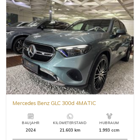
Mercedes Benz GLC 300d 4MATIC
BAUJAHR
KILOMETERSTAND
HUBRAUM
2024
21.603 km
1.993 ccm