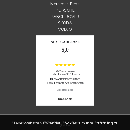
Mercedes Benz
PORSCHE
RANGE ROVER
SKODA
VOLVO
NEXTCARLEASE
5,0
★★★★★
40 Bewertungen
in den letzten 24 Monaten
100
%Weiterempfehlungen
100
% Fahrzeug wie beschrieben
Bereitgestellt von
mobile.de
Copyright © 2026 NEXTCARLEASE | Powered by NextCarLease
Diese Website verwendet Cookies, um Ihre Erfahrung zu
GMBH