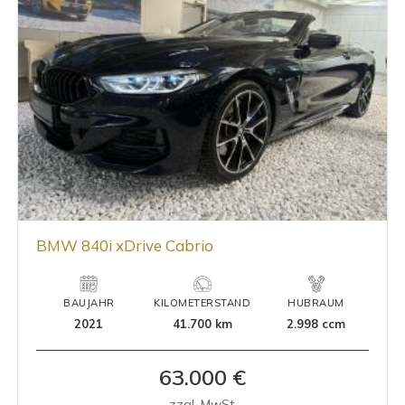
BMW 840i xDrive Cabrio
BAUJAHR
KILOMETERSTAND
HUBRAUM
2021
41.700 km
2.998 ccm
63.000 €
zzgl. MwSt.