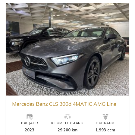
Mercedes Benz CLS 300d 4MATIC AMG Line
BAUJAHR
KILOMETERSTAND
HUBRAUM
2023
29.200 km
1.993 ccm