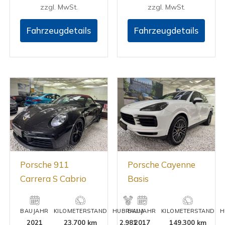
zzgl. MwSt.
zzgl. MwSt.
Fahrzeugdetails
Fahrzeugdetails
Porsche 911
Porsche Cayenne
Carrera S Cabrio
Basis
BAUJAHR
KILOMETERSTAND
HUBRAUM
BAUJAHR
KILOMETERSTAND
H
2021
23.700 km
2.981
2017
149.300 km