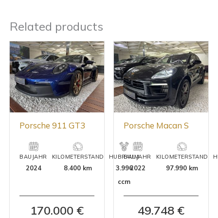
Related products
Porsche 911 GT3
Porsche Macan S
BAUJAHR
KILOMETERSTAND
HUBRAUM
BAUJAHR
KILOMETERSTAND
H
2024
8.400 km
3.996
2022
97.990 km
ccm
170.000 €
49.748 €