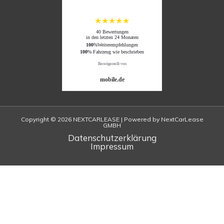
★★★★★
40 Bewertungen
in den letzten 24 Monaten
100
%Weiterempfehlungen
100
% Fahrzeug wie beschrieben
Bereitgestellt von
mobile.de
Copyright © 2026 NEXTCARLEASE | Powered by NextCarLease
GMBH
Datenschutzerklärung
Impressum