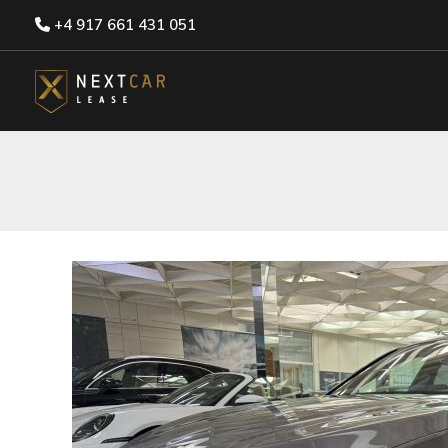
Skip
+4 917 661 431 051
to
content