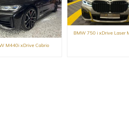
BMW 750 i xDrive Laser 
 M440i xDrive Cabrio